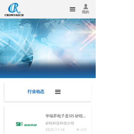
首页
公司新闻
넙
끀
我的
关于我们
新品发布
产品中心
行业动态
新闻中心
技术服务
联系我们
企业邮箱
行业动态
끀
华瑞昇杯
合泰杯
华瑞昇电子是SIS 矽统科技正式授权代理商
矽统科技科技介绍
2025-11-14
433
넶