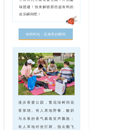
味团建！快来解锁那些超有料的
欢乐瞬间吧！
休闲时光：定格美好瞬间
漫步香蜜公园，繁花绿树间花
香萦绕。有人席地野餐，酸奶
与水果的香气裹着笑声飘散；
有人草地对坐打牌，指尖翻飞