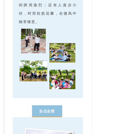
间牌局激烈；还有人漫步小
径，时而轻抚花瓣，在微风中
独享惬意。
队伍合照