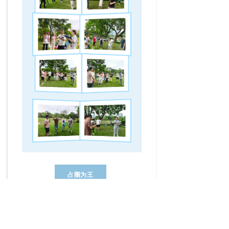
占圈为王
8 个圆圈化作 “战场”，每组 2
名队员严阵以待。随着主持人
“进、出、左、右” 的指令，选