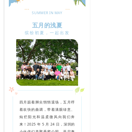
SUMMER IN MAY
五月的浅夏
缤纷初夏，一起出发
四月踮着脚尖悄悄退场，五月哼
着欢快的曲调，带着满眼绿意、
灿烂阳光和温柔微风向我们奔
来！2025 年 5 月 24 日，深圳的
小伙伴们齐聚香蜜公园，开启趣