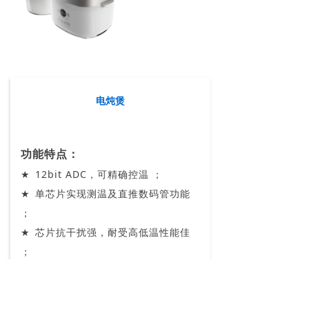
电炖煲
功能特点：
★
12bit ADC，可精确控温 ；
★
单芯片实现测温及直推数码管功能
；
★
芯片抗干扰强，耐受高低温性能佳
；
前一个：
电饭煲
ꄴ
后一个：
电热水杯
ꄲ